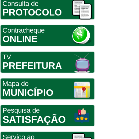
Consulta de
PROTOCOLO
Contracheque
ONLINE
TV
PREFEITURA
Mapa do
MUNICÍPIO
Pesquisa de
SATISFAÇÃO
Serviço ao