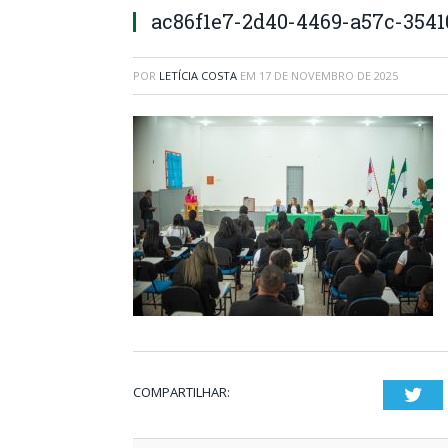
ac86f1e7-2d40-4469-a57c-354
POR
LETÍCIA COSTA
EM
17 DE NOVEMBRO DE 2025
COMPARTILHAR:
Twi