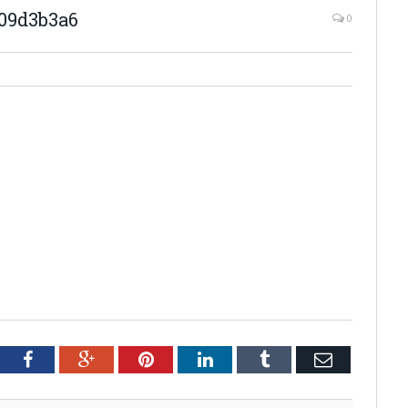
109d3b3a6
0
tter
Facebook
Google+
Pinterest
LinkedIn
Tumblr
Email