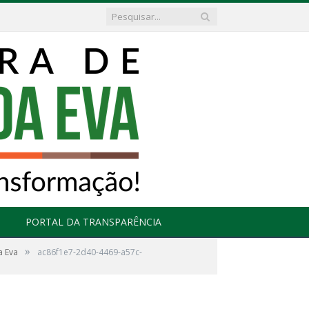
PORTAL DA TRANSPARÊNCIA
»
a Eva
ac86f1e7-2d40-4469-a57c-