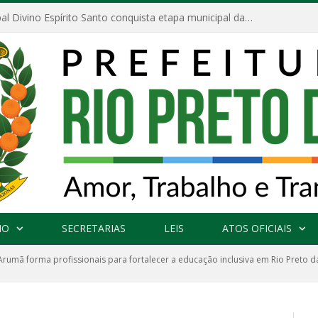
Escola Municipal Divino Espírito Santo conquista etapa municipal da V Feira Amazonense de Matemática
NO
SECRETARIAS
LEIS
ATOS OFICIAIS
Arumã forma profissionais para fortalecer a educação inclusiva em Rio Preto d