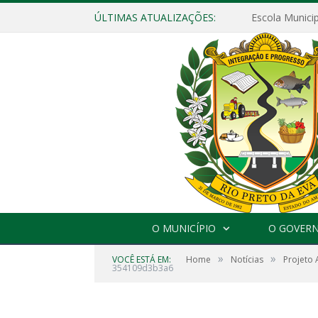
ÚLTIMAS ATUALIZAÇÕES:
O MUNICÍPIO
O GOVER
»
»
VOCÊ ESTÁ EM:
Home
Notícias
Projeto 
354109d3b3a6