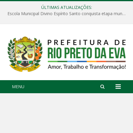
ÚLTIMAS ATUALIZAÇÕES:
Escola Municipal Divino Espírito Santo conquista etapa municipal da V Feira Amazonense de Matemática
MENU
NOTÍCIAS
3 DE AGOSTO DE 2026
Escola Municipal Divino Espírito Santo
Prefeitura inicia entrega de kits escolares