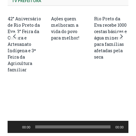
TV PREFEITURA
42° Aniversário
Ações quem
Rio Preto da
de Rio Preto da
melhoram a
Eva recebe 1000
Eva, 3° Feira da
vida do povo
cestas básicas e
Cultura e
para melhor!
água mineral
Artesanato
para famílias
Indígena e 3ª
afetadas pela
Feira da
seca
Agricultura
familiar
Tocador
00:00
00:00
de