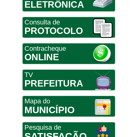
ELETRÔNICA
Consulta de
PROTOCOLO
Contracheque
ONLINE
TV
PREFEITURA
Mapa do
MUNICÍPIO
Pesquisa de
SATISFAÇÃO