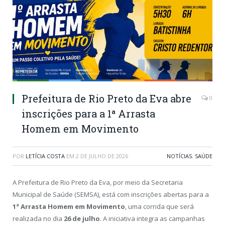
Prefeitura de Rio Preto da Eva abre
0
inscrições para a 1ª Arrasta
Homem em Movimento
POR
LETÍCIA COSTA
EM
2 DE JULHO DE 2026
NOTÍCIAS
,
SAÚDE
A Prefeitura de Rio Preto da Eva, por meio da Secretaria
Municipal de Saúde (SEMSA), está com inscrições abertas para a
1ª Arrasta Homem em Movimento
, uma corrida que será
realizada no dia
26 de julho
. A iniciativa integra as campanhas