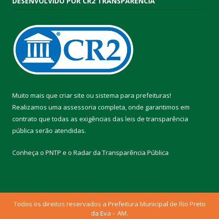
DESENVOLVIDO POR CR2 TRANSPARÊNCIA
Muito mais que
criar site
ou
sistema para prefeituras
!
Realizamos uma
assessoria
completa, onde garantimos em
contrato que todas as exigências das
leis de transparência
pública
serão atendidas.
Conheça o
PNTP
e o
Radar da Transparência Pública
Todos os direitos reservados a Prefeitura Municipal de Rio Preto
da Eva – AM.