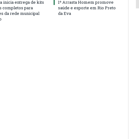
a inicia entrega de kits
1º Arrasta Homem promove
s completos para
saúde e esporte em Rio Preto
es da rede municipal
da Eva
o