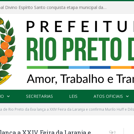
Escola Municipal Divino Espírito Santo conquista etapa municipal da V Feira Amazonense de Matemática
NO
SECRETARIAS
LEIS
ATOS OFICIAIS
ra de Rio Preto da Eva lança a XXIV Feira da Laranja e confirma Murilo Huff e D
 lança a XXIV Feira da Laranja e
0