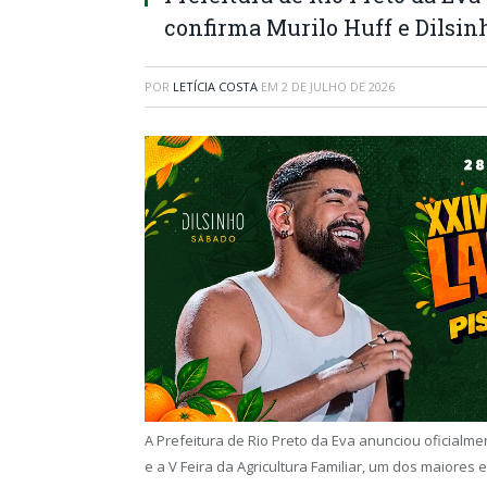
confirma Murilo Huff e Dilsin
POR
LETÍCIA COSTA
EM
2 DE JULHO DE 2026
A Prefeitura de Rio Preto da Eva anunciou oficialment
e a V Feira da Agricultura Familiar, um dos maiore