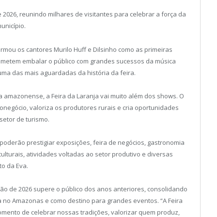
e 2026, reunindo milhares de visitantes para celebrar a força da
município.
irmou os cantores Murilo Huff e Dilsinho como as primeiras
rometem embalar o público com grandes sucessos da música
uma das mais aguardadas da história da feira.
ra amazonense, a Feira da Laranja vai muito além dos shows. O
onegócio, valoriza os produtores rurais e cria oportunidades
etor de turismo.
 poderão prestigiar exposições, feira de negócios, gastronomia
 culturais, atividades voltadas ao setor produtivo e diversas
to da Eva.
ção de 2026 supere o público dos anos anteriores, consolidando
a no Amazonas e como destino para grandes eventos. “A Feira
mento de celebrar nossas tradições, valorizar quem produz,