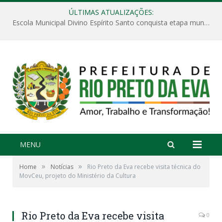
ÚLTIMAS ATUALIZAÇÕES:
Escola Municipal Divino Espírito Santo conquista etapa municipal da V Feira Amazonense de Matemática
MENU
»
»
Home
Notícias
Rio Preto da Eva recebe visita técnica do
MovCeu, projeto do Ministério da Cultura
Rio Preto da Eva recebe visita
0