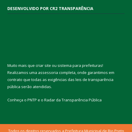
DESENVOLVIDO POR CR2 TRANSPARÊNCIA
Muito mais que
criar site
ou
sistema para prefeituras
!
Realizamos uma
assessoria
completa, onde garantimos em
contrato que todas as exigências das
leis de transparência
pública
serão atendidas.
Conheça o
PNTP
e o
Radar da Transparência Pública
Todos os direitos reservados a Prefeitura Municipal de Rio Preto