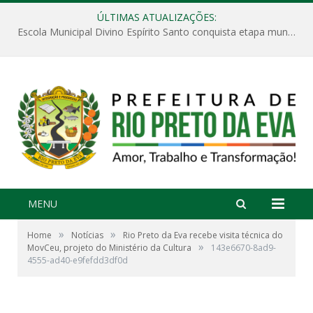
ÚLTIMAS ATUALIZAÇÕES:
Escola Municipal Divino Espírito Santo conquista etapa municipal da V Feira Amazonense de Matemática
MENU
»
»
Home
Notícias
Rio Preto da Eva recebe visita técnica do
»
MovCeu, projeto do Ministério da Cultura
143e6670-8ad9-
4555-ad40-e9fefdd3df0d