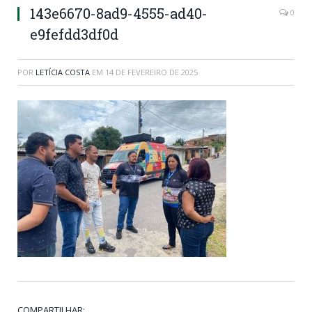
143e6670-8ad9-4555-ad40-
0
e9fefdd3df0d
POR
LETÍCIA COSTA
EM
14 DE FEVEREIRO DE 2025
COMPARTILHAR: