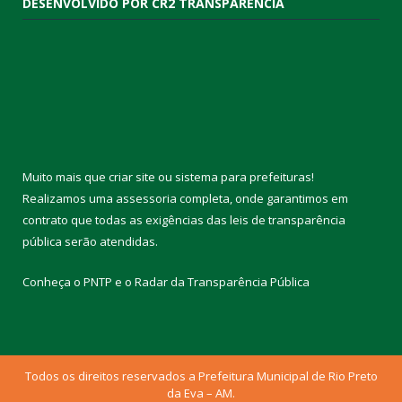
DESENVOLVIDO POR CR2 TRANSPARÊNCIA
Muito mais que
criar site
ou
sistema para prefeituras
!
Realizamos uma
assessoria
completa, onde garantimos em
contrato que todas as exigências das
leis de transparência
pública
serão atendidas.
Conheça o
PNTP
e o
Radar da Transparência Pública
Todos os direitos reservados a Prefeitura Municipal de Rio Preto
da Eva – AM.