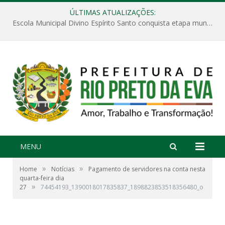
ÚLTIMAS ATUALIZAÇÕES:
Escola Municipal Divino Espírito Santo conquista etapa municipal da V Feira Amazonense de Matemática
MENU
»
»
Home
Notícias
Pagamento de servidores na conta nesta
quarta-feira dia
»
27
74454193_1390018017835837_1898823853518356480_o