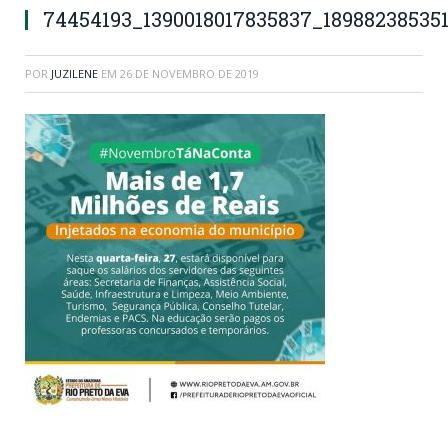
74454193_1390018017835837_18988238535
POR
JUZILENE
EM
26 DE NOVEMBRO DE 2019