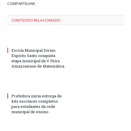
Tw
Fa
Go
Pi
Li
Tu
Em
COMPARTILHAR:
CONTEÚDO RELACIONADO
Escola Municipal Divino
Espírito Santo conquista
etapa municipal da V Feira
Amazonense de Matemática
Prefeitura inicia entrega de
kits escolares completos
para estudantes da rede
municipal de ensino