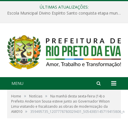
ÚLTIMAS ATUALIZAÇÕES:
Escola Municipal Divino Espírito Santo conquista etapa municipal da V Feira Amazonense de Matemática
MENU
»
»
Home
Notícias
Na manhã desta sexta-feira (14) o
Prefeito Anderson Sousa esteve junto ao Governador Wilson
Lima visitando e fiscalizando as obras de modernização da
»
AM010
359495735_1207778780029431_5054385145719415806_n