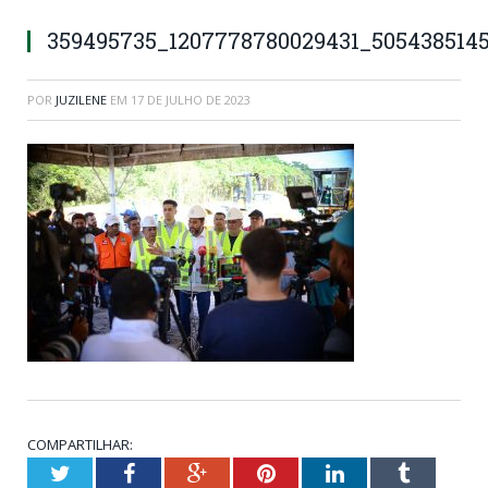
359495735_1207778780029431_505438514
POR
JUZILENE
EM
17 DE JULHO DE 2023
COMPARTILHAR:
Twitter
Facebook
Google+
Pinterest
LinkedIn
Tumblr