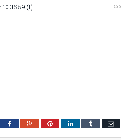
0.35.59 (1)
0
tter
Facebook
Google+
Pinterest
LinkedIn
Tumblr
Email