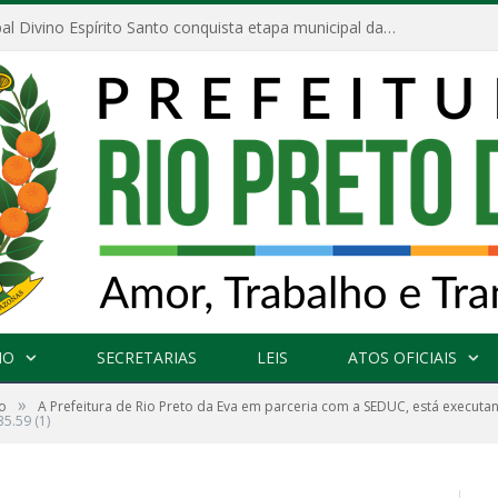
Escola Municipal Divino Espírito Santo conquista etapa municipal da V Feira Amazonense de Matemática
NO
SECRETARIAS
LEIS
ATOS OFICIAIS
»
o
A Prefeitura de Rio Preto da Eva em parceria com a SEDUC, está executa
5.59 (1)