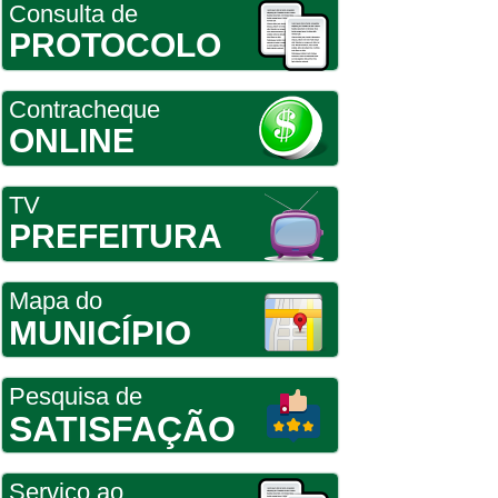
Consulta de
PROTOCOLO
Contracheque
ONLINE
TV
PREFEITURA
Mapa do
MUNICÍPIO
Pesquisa de
SATISFAÇÃO
Serviço ao