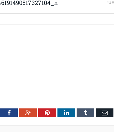
46191490817327104_n
0
tter
Facebook
Google+
Pinterest
LinkedIn
Tumblr
Email