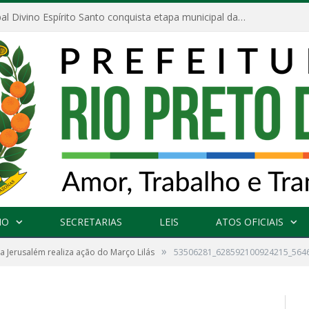
Escola Municipal Divino Espírito Santo conquista etapa municipal da V Feira Amazonense de Matemática
NO
SECRETARIAS
LEIS
ATOS OFICIAIS
»
 Jerusalém realiza ação do Março Lilás
53506281_628592100924215_564