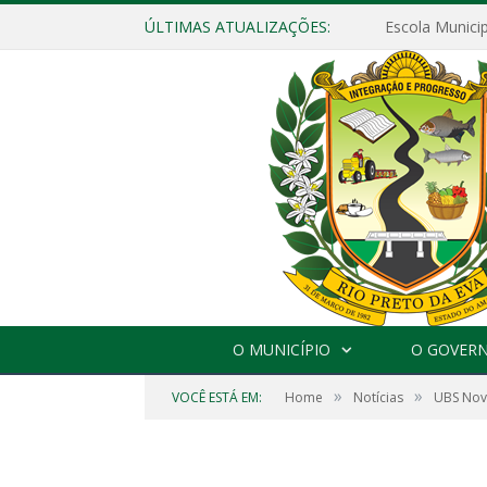
ÚLTIMAS ATUALIZAÇÕES:
O MUNICÍPIO
O GOVER
»
»
VOCÊ ESTÁ EM:
Home
Notícias
UBS Nova