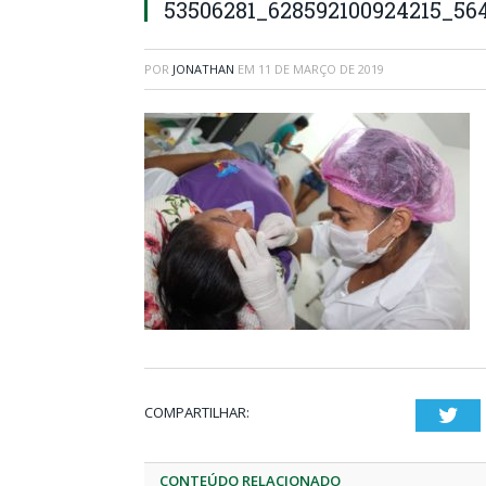
53506281_628592100924215_56
POR
JONATHAN
EM
11 DE MARÇO DE 2019
COMPARTILHAR:
Twi
CONTEÚDO RELACIONADO