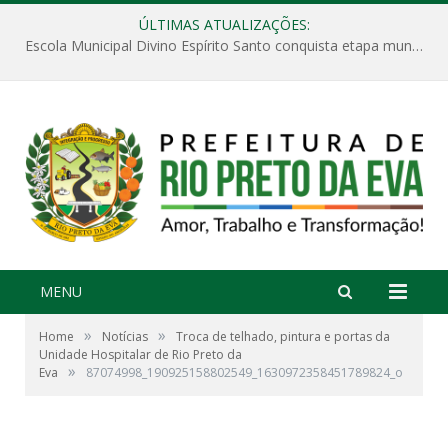
ÚLTIMAS ATUALIZAÇÕES:
Escola Municipal Divino Espírito Santo conquista etapa municipal da V Feira Amazonense de Matemática
MENU
»
»
Home
Notícias
Troca de telhado, pintura e portas da
Unidade Hospitalar de Rio Preto da
»
Eva
87074998_190925158802549_1630972358451789824_o