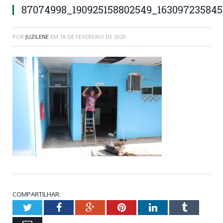
87074998_190925158802549_163097235845
POR
JUZILENE
EM
18 DE FEVEREIRO DE 2020
COMPARTILHAR:
Twitter
Facebook
Google+
Pinterest
LinkedIn
Tumblr