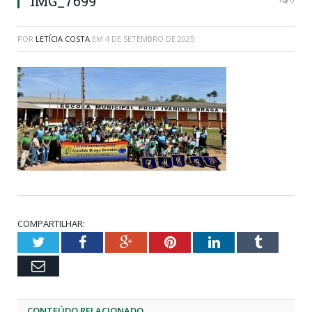
IMG_7699
POR
LETÍCIA COSTA
EM
4 DE SETEMBRO DE 2025
COMPARTILHAR:
Twitter
Facebook
Google+
Pinterest
LinkedIn
Tumblr
Email
CONTEÚDO RELACIONADO