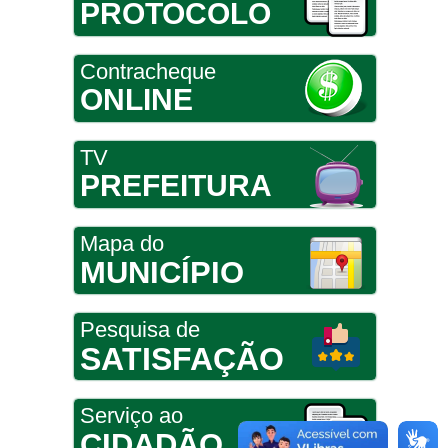
PROTOCOLO
Contracheque
ONLINE
TV
PREFEITURA
Mapa do
MUNICÍPIO
Pesquisa de
SATISFAÇÃO
Serviço ao
CIDADÃO