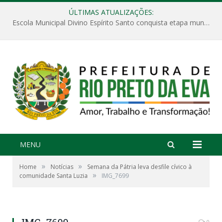
ÚLTIMAS ATUALIZAÇÕES:
Escola Municipal Divino Espírito Santo conquista etapa municipal da V Feira Amazonense de Matemática
MENU
»
»
Home
Notícias
Semana da Pátria leva desfile cívico à
»
comunidade Santa Luzia
IMG_7699
0