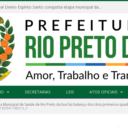
Escola Municipal Divino Espírito Santo conquista etapa municipal da V Feira Amazonense de Matemática
NO
SECRETARIAS
LEIS
ATOS OFICIAIS
ia Municipal de Saúde de Rio Preto da Eva faz balanço dos dois primeiros qua
185941748213_n