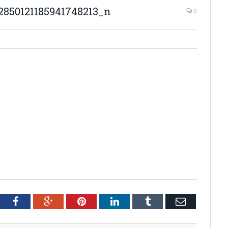
2850121185941748213_n
0
tter
Facebook
Google+
Pinterest
LinkedIn
Tumblr
Email