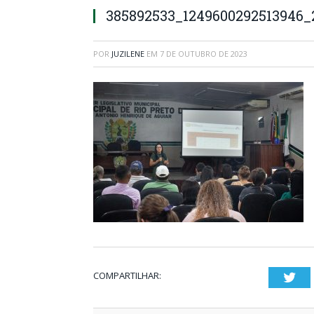
385892533_1249600292513946_
POR
JUZILENE
EM
7 DE OUTUBRO DE 2023
COMPARTILHAR:
Twi