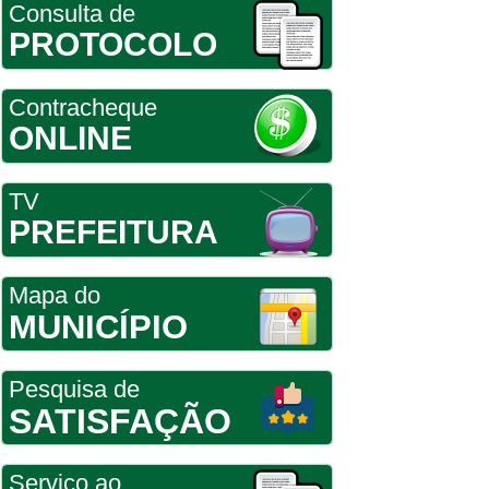
Consulta de
PROTOCOLO
Contracheque
ONLINE
TV
PREFEITURA
Mapa do
MUNICÍPIO
Pesquisa de
SATISFAÇÃO
Serviço ao