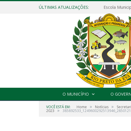
ÚLTIMAS ATUALIZAÇÕES:
O MUNICÍPIO
O GOVER
»
»
VOCÊ ESTÁ EM:
Home
Notícias
Secretar
»
2023
385892533_1249600292513946_2850121