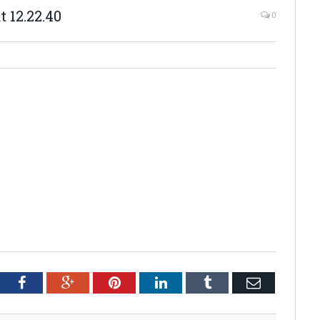
 12.22.40
0
tter
Facebook
Google+
Pinterest
LinkedIn
Tumblr
Email