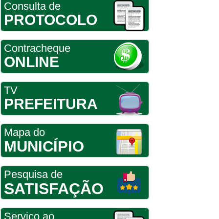
Consulta de
PROTOCOLO
Contracheque
ONLINE
TV
PREFEITURA
Mapa do
MUNICÍPIO
Pesquisa de
SATISFAÇÃO
Serviço ao