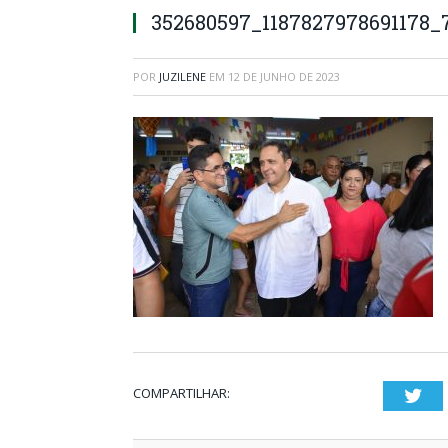
352680597_1187827978691178_
POR
JUZILENE
EM
12 DE JUNHO DE 2023
COMPARTILHAR:
Twi