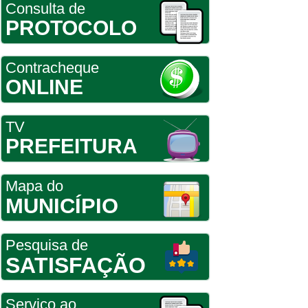
Consulta de
PROTOCOLO
Contracheque
ONLINE
TV
PREFEITURA
Mapa do
MUNICÍPIO
Pesquisa de
SATISFAÇÃO
Serviço ao