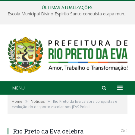
ÚLTIMAS ATUALIZAÇÕES:
Escola Municipal Divino Espírito Santo conquista etapa municipal da V Feira Amazonense de Matemática
MENU
»
»
Home
Notícias
Rio Preto da Eva celebra conquistas e
evolução do desporto escolar nos JEAS Polo II
Rio Preto da Eva celebra
0