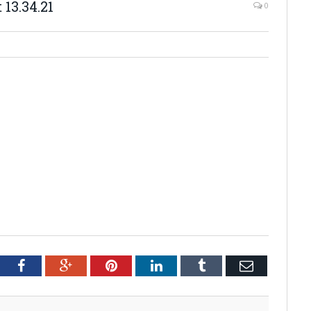
13.34.21
0
tter
Facebook
Google+
Pinterest
LinkedIn
Tumblr
Email