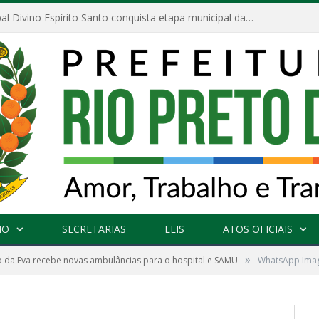
Escola Municipal Divino Espírito Santo conquista etapa municipal da V Feira Amazonense de Matemática
NO
SECRETARIAS
LEIS
ATOS OFICIAIS
»
o da Eva recebe novas ambulâncias para o hospital e SAMU
WhatsApp Imag