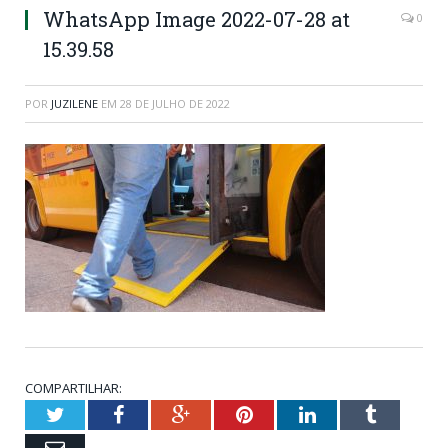
WhatsApp Image 2022-07-28 at
0
15.39.58
POR
JUZILENE
EM
28 DE JULHO DE 2022
COMPARTILHAR:
Twitter
Facebook
Google+
Pinterest
LinkedIn
Tumblr
Email