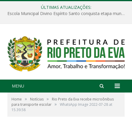
ÚLTIMAS ATUALIZAÇÕES:
Escola Municipal Divino Espírito Santo conquista etapa municipal da V Feira Amazonense de Matemática
MENU
»
»
Home
Notícias
Rio Preto da Eva recebe microônibus
»
para transporte escolar
WhatsApp Image 2022-07-28 at
15.39.58