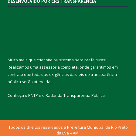
DESENVOLVIDO POR CR2 TRANSPARÊNCIA
Muito mais que
criar site
ou
sistema para prefeituras
!
Realizamos uma
assessoria
completa, onde garantimos em
contrato que todas as exigências das
leis de transparência
pública
serão atendidas.
Conheça o
PNTP
e o
Radar da Transparência Pública
Todos os direitos reservados a Prefeitura Municipal de Rio Preto
da Eva – AM.