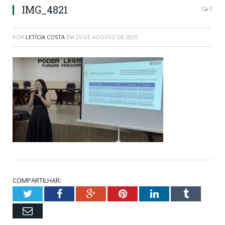
IMG_4821
0
POR
LETÍCIA COSTA
EM
25 DE AGOSTO DE 2025
COMPARTILHAR:
Twitter
Facebook
Google+
Pinterest
LinkedIn
Tumblr
Email