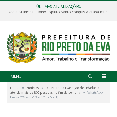
ÚLTIMAS ATUALIZAÇÕES:
Escola Municipal Divino Espírito Santo conquista etapa municipal da V Feira Amazonense de Matemática
MENU
»
»
Home
Notícias
Rio Preto da Eva: Ação de cidadania
»
atende mais de 800 pessoas no fim de semana
WhatsApp
Image 2022-06-13 at 12.57.55 (1)