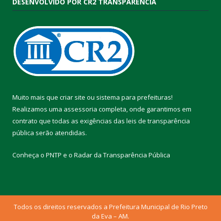
DESENVOLVIDO POR CR2 TRANSPARÊNCIA
Muito mais que
criar site
ou
sistema para prefeituras
!
Realizamos uma
assessoria
completa, onde garantimos em
contrato que todas as exigências das
leis de transparência
pública
serão atendidas.
Conheça o
PNTP
e o
Radar da Transparência Pública
Todos os direitos reservados a Prefeitura Municipal de Rio Preto
da Eva – AM.