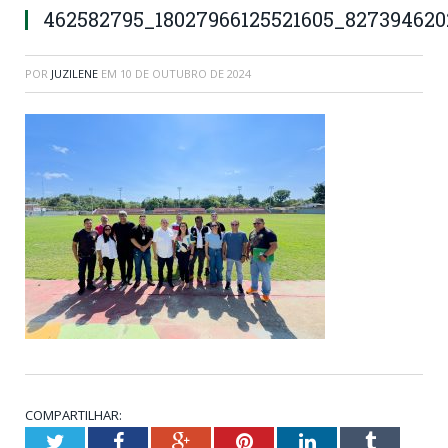
462582795_18027966125521605_827394620
POR
JUZILENE
EM
10 DE OUTUBRO DE 2024
COMPARTILHAR:
Twitter
Facebook
Google+
Pinterest
LinkedIn
Tumblr