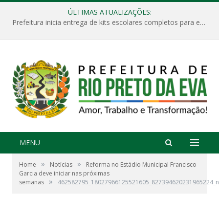
ÚLTIMAS ATUALIZAÇÕES:
Prefeitura inicia entrega de kits escolares completos para estudantes da rede municipal de ensino
MENU
»
»
Home
Notícias
Reforma no Estádio Municipal Francisco
Garcia deve iniciar nas próximas
»
semanas
462582795_18027966125521605_827394620231965224_n