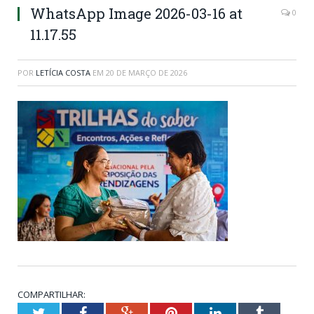
WhatsApp Image 2026-03-16 at
0
11.17.55
POR
LETÍCIA COSTA
EM
20 DE MARÇO DE 2026
COMPARTILHAR:
Twitter
Facebook
Google+
Pinterest
LinkedIn
Tumblr