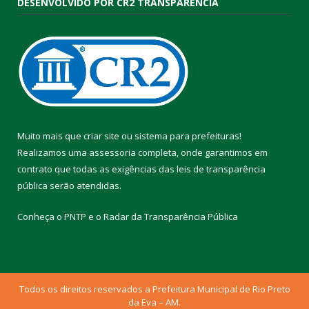
DESENVOLVIDO POR CR2 TRANSPARÊNCIA
Muito mais que
criar site
ou
sistema para prefeituras
!
Realizamos uma
assessoria
completa, onde garantimos em
contrato que todas as exigências das
leis de transparência
pública
serão atendidas.
Conheça o
PNTP
e o
Radar da Transparência Pública
Todos os direitos reservados a Prefeitura Municipal de Rio Preto
da Eva – AM.