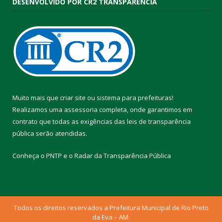
DESENVOLVIDO POR CR2 TRANSPARÊNCIA
Muito mais que
criar site
ou
sistema para prefeituras
!
Realizamos uma
assessoria
completa, onde garantimos em
contrato que todas as exigências das
leis de transparência
pública
serão atendidas.
Conheça o
PNTP
e o
Radar da Transparência Pública
Todos os direitos reservados a Prefeitura Municipal de Rio Preto
da Eva – AM.