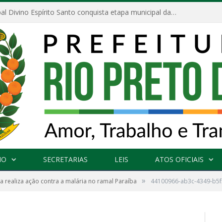
Escola Municipal Divino Espírito Santo conquista etapa municipal da V Feira Amazonense de Matemática
NO
SECRETARIAS
LEIS
ATOS OFICIAIS
»
ra realiza ação contra a malária no ramal Paraíba
44100966-ab3c-4349-b5