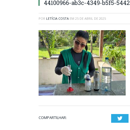
44100966-ab3c-4349-b5f5-5442
POR
LETÍCIA COSTA
EM
25 DE ABRIL DE 2025
COMPARTILHAR:
Twi