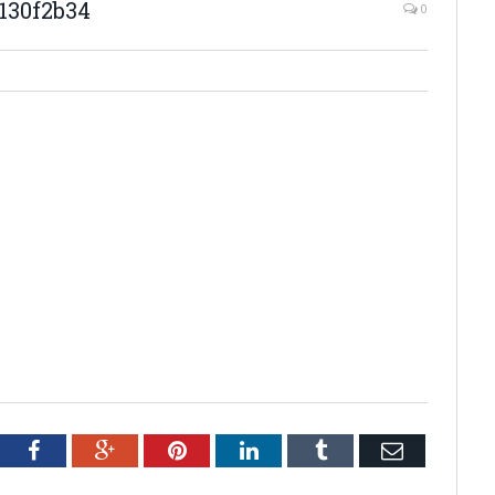
130f2b34
0
tter
Facebook
Google+
Pinterest
LinkedIn
Tumblr
Email