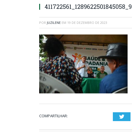
411722561_1289622501845058_
POR
JUZILENE
EM
19 DE DEZEMBRO DE 2023
COMPARTILHAR:
Twi