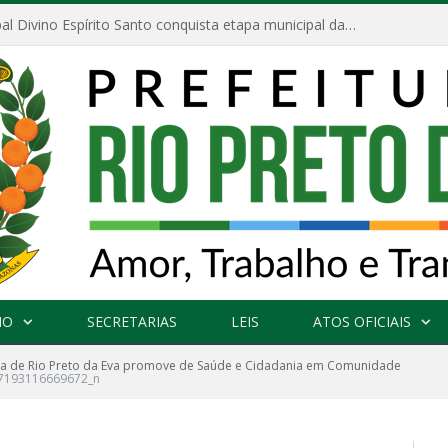
Escola Municipal Divino Espírito Santo conquista etapa municipal da V Feira Amazonense de Matemática
NO
SECRETARIAS
LEIS
ATOS OFICIAIS
ura de Rio Preto da Eva promove de Saúde e Cidadania em Comunidade
7193116669672_n