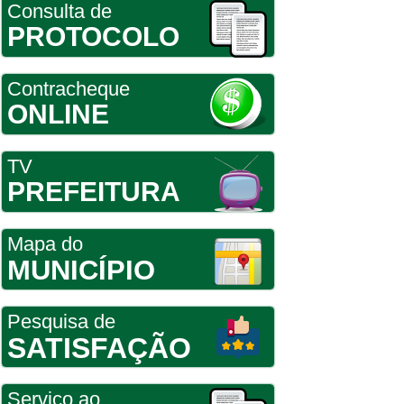
Consulta de
PROTOCOLO
Contracheque
ONLINE
TV
PREFEITURA
Mapa do
MUNICÍPIO
Pesquisa de
SATISFAÇÃO
Serviço ao