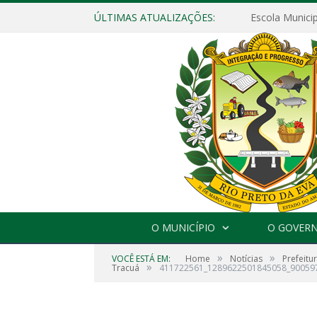
ÚLTIMAS ATUALIZAÇÕES:
O MUNICÍPIO
O GOVER
»
»
VOCÊ ESTÁ EM:
Home
Notícias
Prefeit
»
Tracuá
411722561_1289622501845058_90059