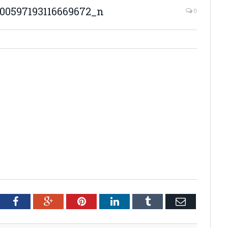
900597193116669672_n
0
tter
Facebook
Google+
Pinterest
LinkedIn
Tumblr
Email