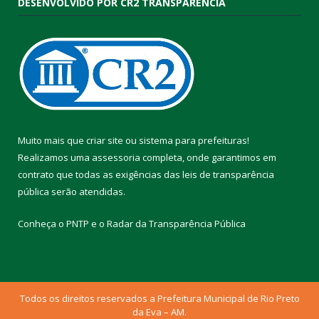
DESENVOLVIDO POR CR2 TRANSPARÊNCIA
Muito mais que
criar site
ou
sistema para prefeituras
!
Realizamos uma
assessoria
completa, onde garantimos em
contrato que todas as exigências das
leis de transparência
pública
serão atendidas.
Conheça o
PNTP
e o
Radar da Transparência Pública
Todos os direitos reservados a Prefeitura Municipal de Rio Preto
da Eva – AM.