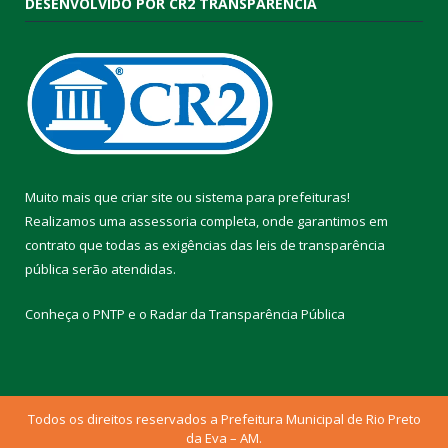
DESENVOLVIDO POR CR2 TRANSPARÊNCIA
Muito mais que
criar site
ou
sistema para prefeituras
!
Realizamos uma
assessoria
completa, onde garantimos em
contrato que todas as exigências das
leis de transparência
pública
serão atendidas.
Conheça o
PNTP
e o
Radar da Transparência Pública
Todos os direitos reservados a Prefeitura Municipal de Rio Preto
da Eva – AM.