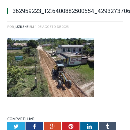
362959223_1216400882500554_429327370
POR
JUZILENE
EM
1 DE AGOSTO DE 2023
COMPARTILHAR:
Twitter
Facebook
Google+
Pinterest
LinkedIn
Tumblr