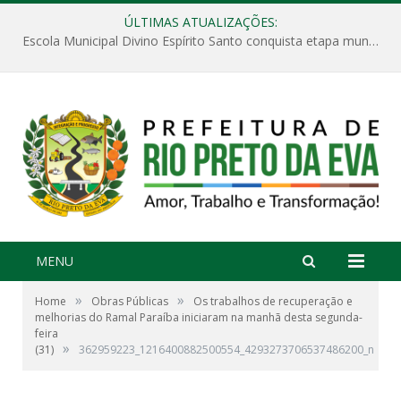
ÚLTIMAS ATUALIZAÇÕES:
Escola Municipal Divino Espírito Santo conquista etapa municipal da V Feira Amazonense de Matemática
MENU
»
»
Home
Obras Públicas
Os trabalhos de recuperação e
melhorias do Ramal Paraíba iniciaram na manhã desta segunda-
feira
»
(31)
362959223_1216400882500554_4293273706537486200_n