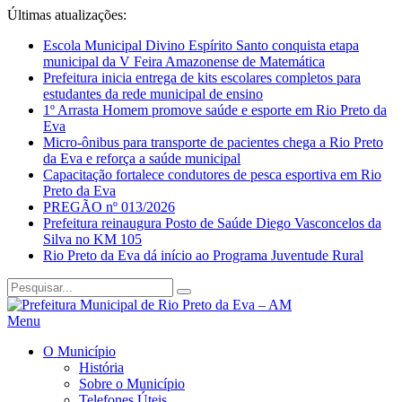
Últimas atualizações:
Escola Municipal Divino Espírito Santo conquista etapa
municipal da V Feira Amazonense de Matemática
Prefeitura inicia entrega de kits escolares completos para
estudantes da rede municipal de ensino
1º Arrasta Homem promove saúde e esporte em Rio Preto da
Eva
Micro-ônibus para transporte de pacientes chega a Rio Preto
da Eva e reforça a saúde municipal
Capacitação fortalece condutores de pesca esportiva em Rio
Preto da Eva
PREGÃO nº 013/2026
Prefeitura reinaugura Posto de Saúde Diego Vasconcelos da
Silva no KM 105
Rio Preto da Eva dá início ao Programa Juventude Rural
Menu
O Município
História
Sobre o Município
Telefones Úteis