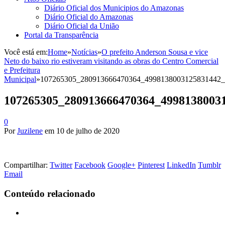
Diário Oficial dos Municipios do Amazonas
Diário Oficial do Amazonas
Diário Oficial da União
Portal da Transparência
Você está em:
Home
»
Notícias
»
O prefeito Anderson Sousa e vice
Neto do baixo rio estiveram visitando as obras do Centro Comercial
e Prefeitura
Municipal
»
107265305_280913666470364_4998138003125831442_
107265305_280913666470364_4998138003
0
Por
Juzilene
em
10 de julho de 2020
Compartilhar:
Twitter
Facebook
Google+
Pinterest
LinkedIn
Tumblr
Email
Conteúdo relacionado