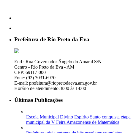
Prefeitura de Rio Preto da Eva
End.: Rua Governador Ângelo do Amaral S/N
Centro - Rio Preto da Eva - AM
CEP: 69117-000
Fone: (92) 3031-6970
E-mail: prefeitura@riopretodaeva.am.gov.br
Horário de atendimento: 8:00 às 14:00
Últimas Publicações
Escola Municipal Divino Espírito Santo conquista etapa
municipal da V Feira Amazonense de Matemática
Prefeitura inicia entrega de kits escolares completos