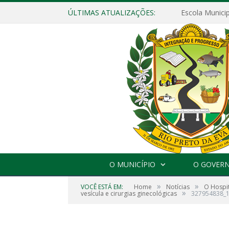
ÚLTIMAS ATUALIZAÇÕES:
O MUNICÍPIO
O GOVER
»
»
VOCÊ ESTÁ EM:
Home
Notícias
O Hospit
»
vesícula e cirurgias ginecológicas
327954838_