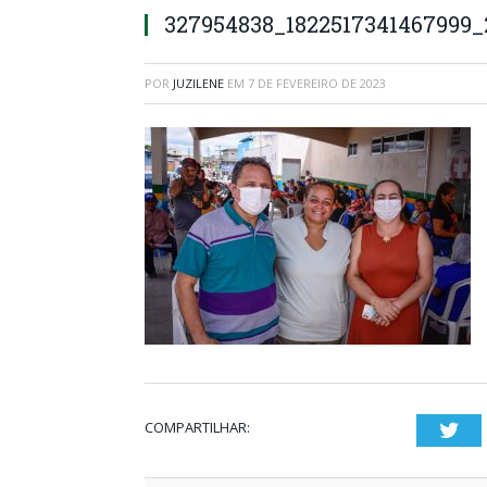
327954838_1822517341467999_
POR
JUZILENE
EM
7 DE FEVEREIRO DE 2023
COMPARTILHAR:
Twi