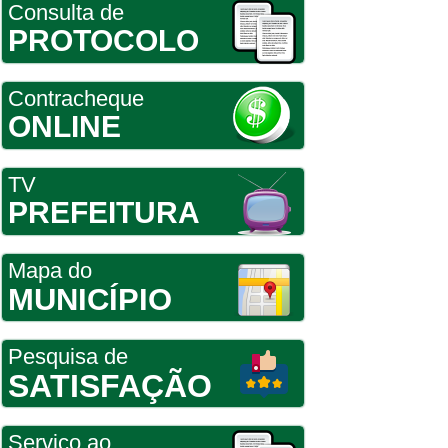
Consulta de
PROTOCOLO
Contracheque
ONLINE
TV
PREFEITURA
Mapa do
MUNICÍPIO
Pesquisa de
SATISFAÇÃO
Serviço ao