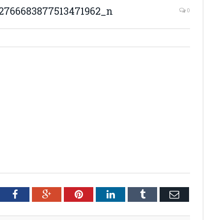
2766683877513471962_n
0
tter
Facebook
Google+
Pinterest
LinkedIn
Tumblr
Email