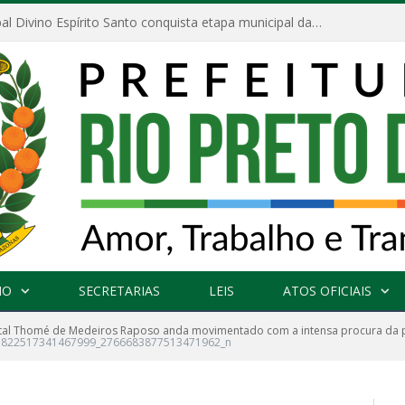
Escola Municipal Divino Espírito Santo conquista etapa municipal da V Feira Amazonense de Matemática
NO
SECRETARIAS
LEIS
ATOS OFICIAIS
al Thomé de Medeiros Raposo anda movimentado com a intensa procura da pop
1822517341467999_2766683877513471962_n