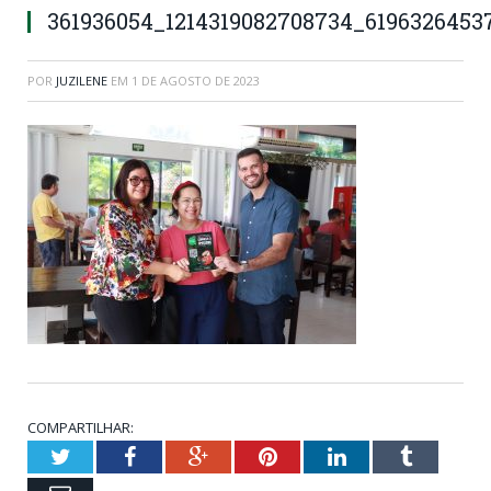
361936054_1214319082708734_6196326453
POR
JUZILENE
EM
1 DE AGOSTO DE 2023
COMPARTILHAR:
Twitter
Facebook
Google+
Pinterest
LinkedIn
Tumblr