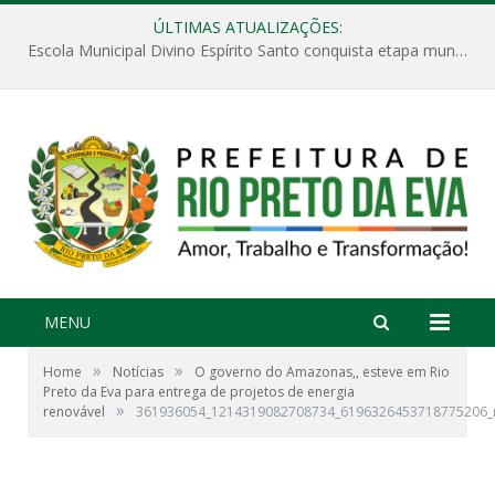
ÚLTIMAS ATUALIZAÇÕES:
Escola Municipal Divino Espírito Santo conquista etapa municipal da V Feira Amazonense de Matemática
MENU
»
»
Home
Notícias
O governo do Amazonas,, esteve em Rio
Preto da Eva para entrega de projetos de energia
»
renovável
361936054_1214319082708734_6196326453718775206_