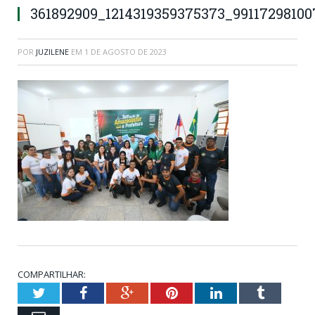
361892909_1214319359375373_9911729810
POR
JUZILENE
EM
1 DE AGOSTO DE 2023
COMPARTILHAR:
Twitter
Facebook
Google+
Pinterest
LinkedIn
Tumblr