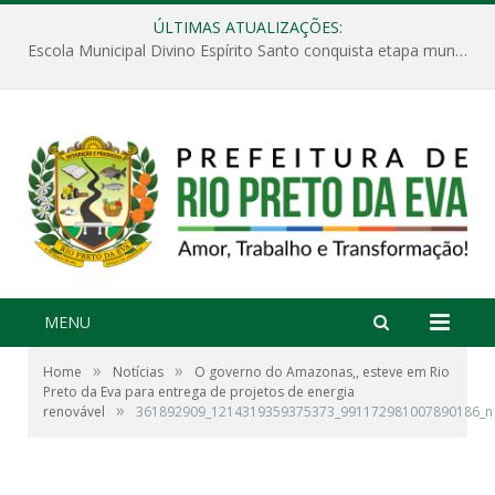
ÚLTIMAS ATUALIZAÇÕES:
Escola Municipal Divino Espírito Santo conquista etapa municipal da V Feira Amazonense de Matemática
MENU
»
»
Home
Notícias
O governo do Amazonas,, esteve em Rio
Preto da Eva para entrega de projetos de energia
»
renovável
361892909_1214319359375373_991172981007890186_n