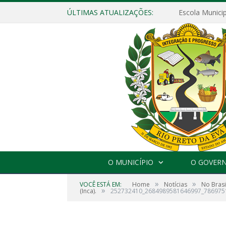
ÚLTIMAS ATUALIZAÇÕES:
O MUNICÍPIO
O GOVER
»
»
VOCÊ ESTÁ EM:
Home
Notícias
No Bras
»
(Inca).
252732410_2684989581646997_786975