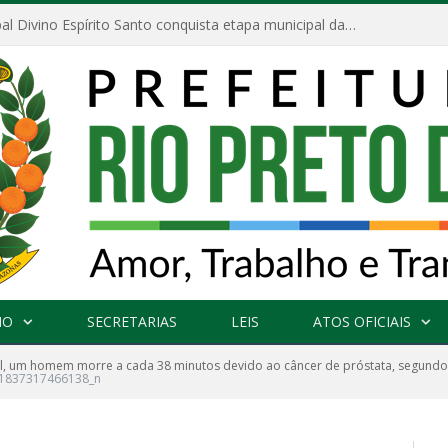
Escola Municipal Divino Espírito Santo conquista etapa municipal da V Feira Amazonense de Matemática
NO
SECRETARIAS
LEIS
ATOS OFICIAIS
il, um homem morre a cada 38 minutos devido ao câncer de próstata, segund
1837317466138_n