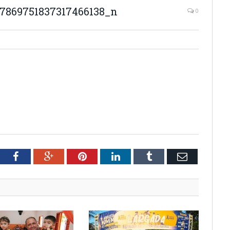
7869751837317466138_n
0
tter
Facebook
Google+
Pinterest
LinkedIn
Tumblr
Email