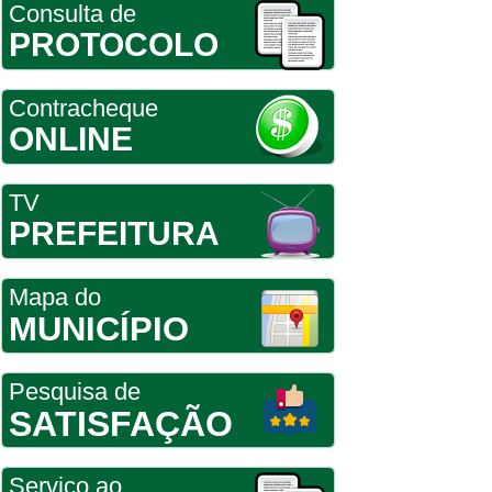
Consulta de
PROTOCOLO
Contracheque
ONLINE
TV
PREFEITURA
Mapa do
MUNICÍPIO
Pesquisa de
SATISFAÇÃO
Serviço ao