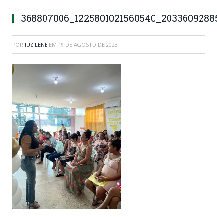
368807006_1225801021560540_203360928
POR
JUZILENE
EM
19 DE AGOSTO DE 2023