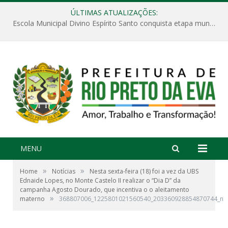
ÚLTIMAS ATUALIZAÇÕES:
Escola Municipal Divino Espírito Santo conquista etapa municipal da V Feira Amazonense de Matemática
MENU
»
»
Home
Notícias
Nesta sexta-feira (18) foi a vez da UBS
Ednaide Lopes, no Monte Castelo II realizar o “Dia D” da
campanha Agosto Dourado, que incentiva o o aleitamento
»
materno
368807006_1225801021560540_203360928854870744_n