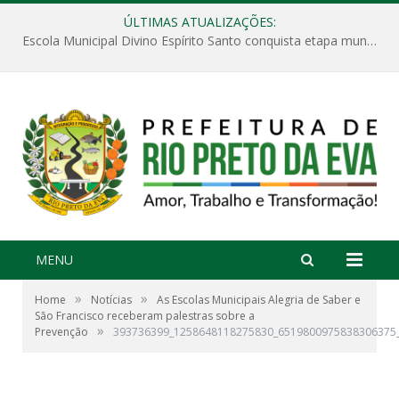
ÚLTIMAS ATUALIZAÇÕES:
Escola Municipal Divino Espírito Santo conquista etapa municipal da V Feira Amazonense de Matemática
MENU
»
»
Home
Notícias
As Escolas Municipais Alegria de Saber e
São Francisco receberam palestras sobre a
»
Prevenção
393736399_1258648118275830_6519800975838306375