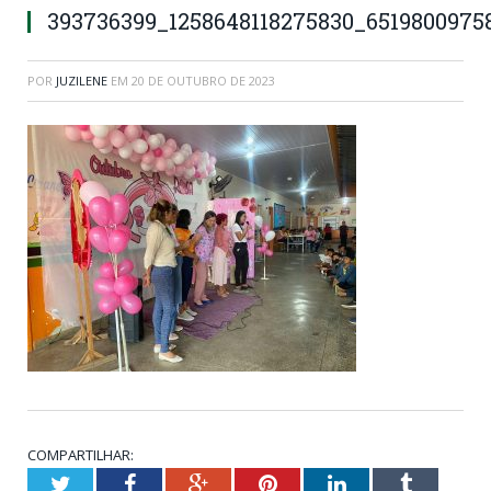
393736399_1258648118275830_6519800975
POR
JUZILENE
EM
20 DE OUTUBRO DE 2023
COMPARTILHAR:
Twitter
Facebook
Google+
Pinterest
LinkedIn
Tumblr