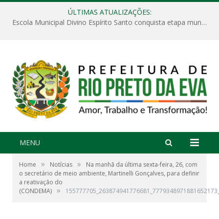
ÚLTIMAS ATUALIZAÇÕES:
Escola Municipal Divino Espírito Santo conquista etapa municipal da V Feira Amazonense de Matemática
MENU
»
»
Home
Notícias
Na manhã da última sexta-feira, 26, com
o secretário de meio ambiente, Martinelli Gonçalves, para definir
a reativação do
»
(CONDEMA)
155777705_263874941776681_7779348971881652173