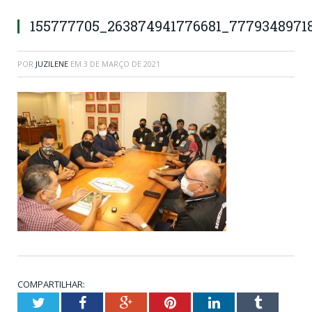
155777705_263874941776681_77793489718
POR
JUZILENE
EM
3 DE MARÇO DE 2021
COMPARTILHAR:
Twitter
Facebook
Google+
Pinterest
LinkedIn
Tumblr