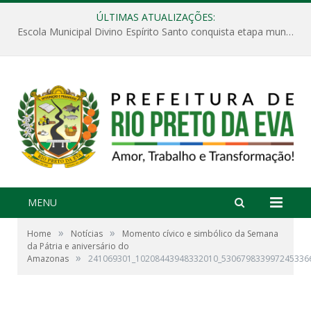
ÚLTIMAS ATUALIZAÇÕES:
Escola Municipal Divino Espírito Santo conquista etapa municipal da V Feira Amazonense de Matemática
MENU
»
»
Home
Notícias
Momento cívico e simbólico da Semana
da Pátria e aniversário do
»
Amazonas
241069301_10208443948332010_530679833997245336