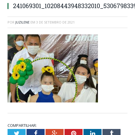
241069301_10208443948332010_53067983
POR
JUZILENE
EM
3 DE SETEMBRO DE 2021
COMPARTILHAR:
Twitter
Facebook
Google+
Pinterest
LinkedIn
Tumblr