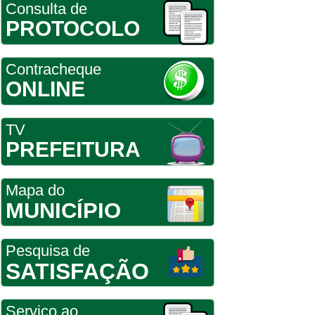
Consulta de
PROTOCOLO
Contracheque
ONLINE
TV
PREFEITURA
Mapa do
MUNICÍPIO
Pesquisa de
SATISFAÇÃO
Serviço ao