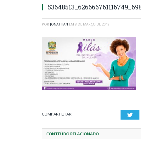
53648513_626666761116749_69
POR
JONATHAN
EM
8 DE MARÇO DE 2019
COMPARTILHAR:
Twi
CONTEÚDO RELACIONADO