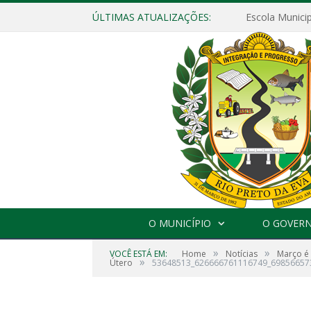
ÚLTIMAS ATUALIZAÇÕES:
O MUNICÍPIO
O GOVER
»
»
VOCÊ ESTÁ EM:
Home
Notícias
Março é
»
Útero
53648513_626666761116749_69856657