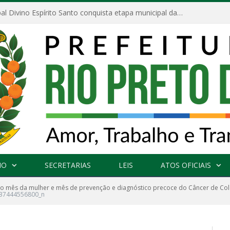
Escola Municipal Divino Espírito Santo conquista etapa municipal da V Feira Amazonense de Matemática
NO
SECRETARIAS
LEIS
ATOS OFICIAIS
 o mês da mulher e mês de prevenção e diagnóstico precoce do Câncer de Co
37444556800_n