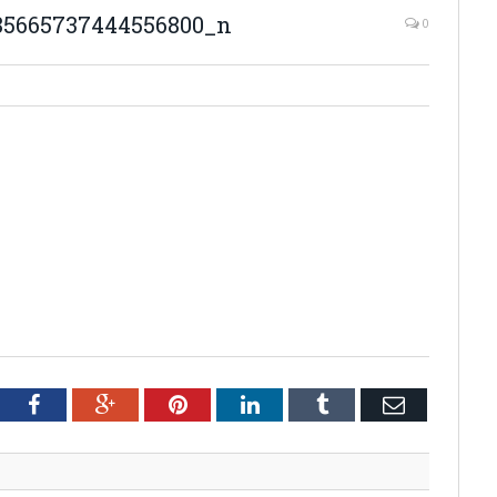
85665737444556800_n
0
tter
Facebook
Google+
Pinterest
LinkedIn
Tumblr
Email