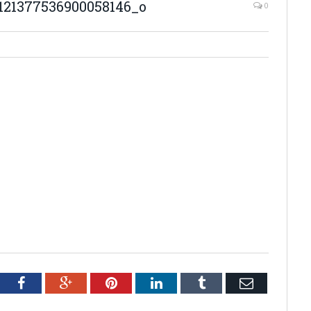
121377536900058146_o
0
tter
Facebook
Google+
Pinterest
LinkedIn
Tumblr
Email