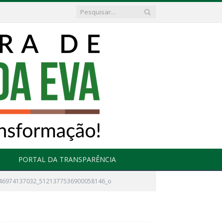
PORTAL DA TRANSPARÊNCIA
46974137032_5121377536900058146_o