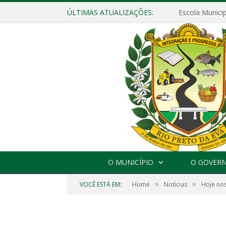
ÚLTIMAS ATUALIZAÇÕES:
O MUNICÍPIO
O GOVER
»
»
VOCÊ ESTÁ EM:
Home
Notícias
Hoje nos