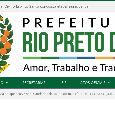
Escola Municipal Divino Espírito Santo conquista etapa municipal da V Feira Amazonense de Matemática
NO
SECRETARIAS
LEIS
ATOS OFICIAIS
»
sa equipe esteve nas 9 unidades de saúde do município
134184641_4042