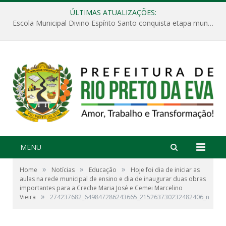
ÚLTIMAS ATUALIZAÇÕES:
Escola Municipal Divino Espírito Santo conquista etapa municipal da V Feira Amazonense de Matemática
MENU
»
»
»
Home
Notícias
Educação
Hoje foi dia de iniciar as
aulas na rede municipal de ensino e dia de inaugurar duas obras
importantes para a Creche Maria José e Cemei Marcelino
»
Vieira
274237682_649847286243665_215263730232482406_n