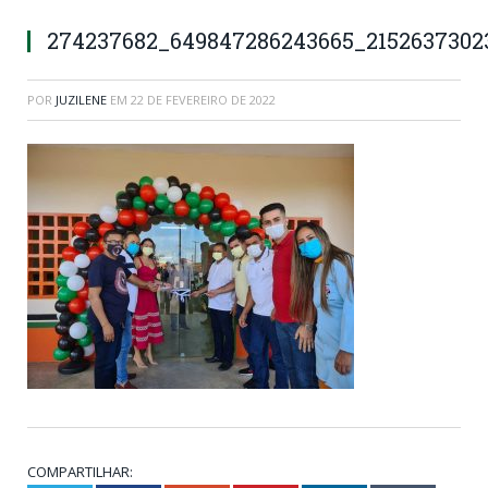
274237682_649847286243665_2152637302
POR
JUZILENE
EM
22 DE FEVEREIRO DE 2022
COMPARTILHAR: