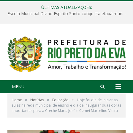
ÚLTIMAS ATUALIZAÇÕES:
Escola Municipal Divino Espírito Santo conquista etapa municipal da V Feira Amazonense de Matemática
MENU
»
»
»
Home
Notícias
Educação
Hoje foi dia de iniciar as
aulas na rede municipal de ensino e dia de inaugurar duas obras
importantes para a Creche Maria José e Cemei Marcelino Vieira