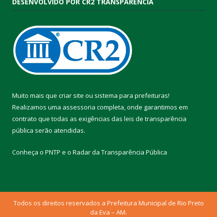
DESENVOLVIDO POR CR2 TRANSPARÊNCIA
Muito mais que
criar site
ou
sistema para prefeituras
!
Realizamos uma
assessoria
completa, onde garantimos em
contrato que todas as exigências das
leis de transparência
pública
serão atendidas.
Conheça o
PNTP
e o
Radar da Transparência Pública
Todos os direitos reservados a Prefeitura Municipal de Rio Preto
da Eva – AM.