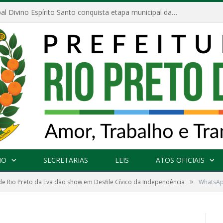
Escola Municipal Divino Espírito Santo conquista etapa municipal da V Feira Amazonense de Matemática
NO
SECRETARIAS
LEIS
ATOS OFICIAIS
»
de Rio Preto da Eva dão show em Desfile Cívico da Independência
WhatsAp