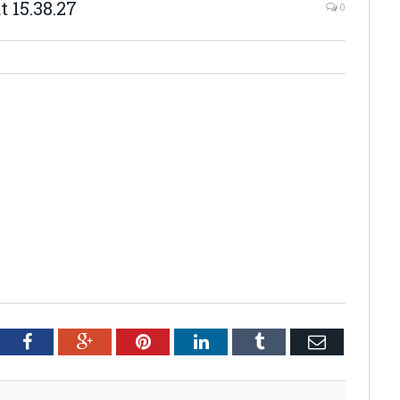
 15.38.27
0
tter
Facebook
Google+
Pinterest
LinkedIn
Tumblr
Email