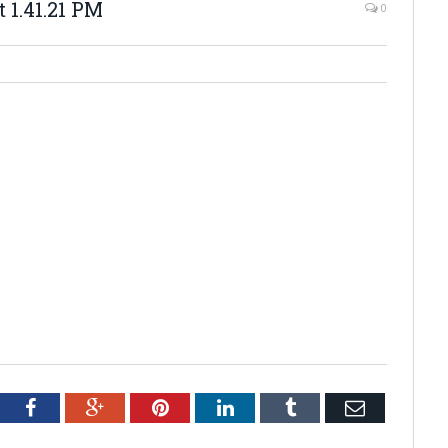
 1.41.21 PM
0
tter
Facebook
Google+
Pinterest
LinkedIn
Tumblr
Email