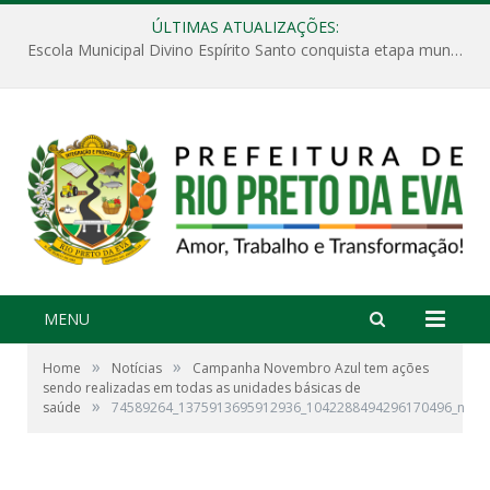
ÚLTIMAS ATUALIZAÇÕES:
Escola Municipal Divino Espírito Santo conquista etapa municipal da V Feira Amazonense de Matemática
MENU
»
»
Home
Notícias
Campanha Novembro Azul tem ações
sendo realizadas em todas as unidades básicas de
»
saúde
74589264_1375913695912936_1042288494296170496_n