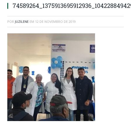
74589264_1375913695912936_10422884942
POR
JUZILENE
EM
12 DE NOVEMBRO DE 2019