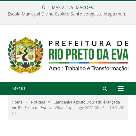
ÚLTIMAS ATUALIZAÇÕES:
Escola Municipal Divino Espírito Santo conquista etapa municipal da V Feira Amazonense de Matemática
MENU
»
»
Home
Notícias
Campanha Agosto Dourado é lançada
»
em Rio Preto da Eva
WhatsApp Image 2022-08-18 at 14.31.30
(1)